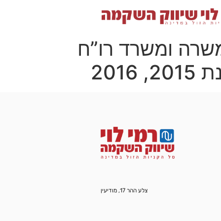
משרה ומשרד רו”ח
201
צלע ההר 17, מודיעין