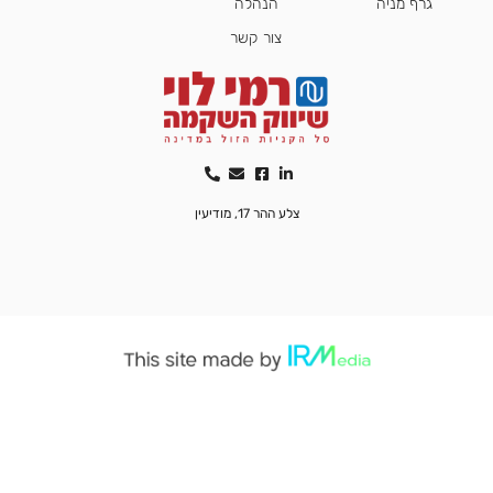
גרף מניה
הנהלה
צור קשר
צלע ההר 17, מודיעין