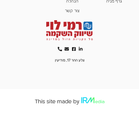
גרף מניה
הנהלה
צור קשר
צלע ההר 17, מודיעין