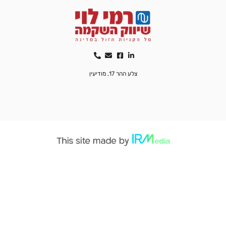
צלע ההר 17, מודיעין