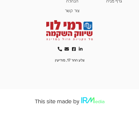
גרף מניה
הנהלה
צור קשר
צלע ההר 17, מודיעין