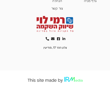
גרף מניה
הנהלה
צור קשר
צלע ההר 17, מודיעין