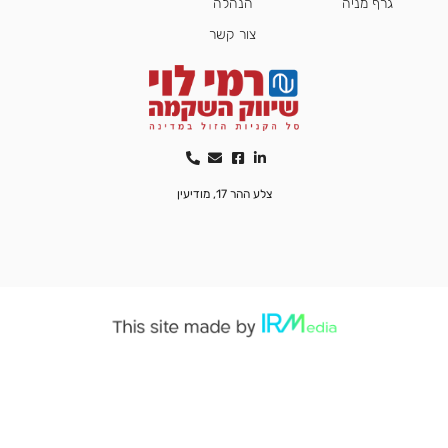
גרף מניה
הנהלה
צור קשר
צלע ההר 17, מודיעין